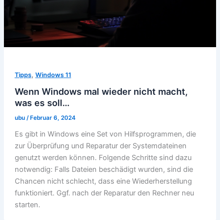
,
Tipps
Windows 11
Wenn Windows mal wieder nicht macht,
was es soll…
ubu
/
Februar 6, 2024
Es gibt in Windows eine Set von Hilfsprogrammen, die
zur Überprüfung und Reparatur der Systemdateinen
genutzt werden können. Folgende Schritte sind dazu
notwendig: Falls Dateien beschädigt wurden, sind die
Chancen nicht schlecht, dass eine Wiederherstellung
funktioniert. Ggf. nach der Reparatur den Rechner neu
starten.